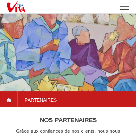
ACCUEIL
QUI
A
SOMMES
PARTENAIRES
PROPOS
NOUS
NOS
DE
DEVELOPPEMENTS
VIVATEA
ACTUALITES
PRODUITS
PARTENAIRES
SERVICES
FAQ
NOS PARTENAIRES
NOUS
Grâce aux confiances de nos clients, nous nous