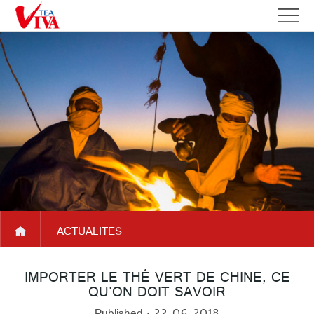
ACCUEIL
QUI
A
SOMMES
PARTENAIRES
PROPOS
NOUS
NOS
DE
DEVELOPPEMENTS
VIVATEA
ACTUALITES
PRODUITS
ACTUALITES
SERVICES
FAQ
IMPORTER LE THÉ VERT DE CHINE, CE
QU'ON DOIT SAVOIR
NOUS