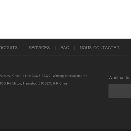
RODUITS
|
SERVICES
|
FAQ
|
NOUS CONTACTER
Address China ：Unit 3308-3309, Winning International No.
Want us to 
100 Rd Minxin, Hangzhou 310020, P.R.China