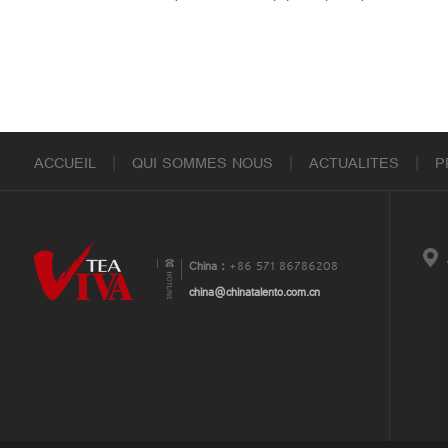
ACCUEIL
|
QUI SOMMES NOUS
|
ACTUALITES
|
P
China：
+86 571 86786208
china@chinatalento.com.cn