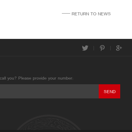
—— RETURN TO NEWS
|
|
call you? Please provide your number:
SEND