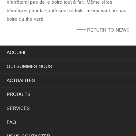
n’arrêterai pas de le boire tout à fait. Même si les
bénéfices pour la santé sont réduits, mieux vaut ne pas
boire du thé vert!
—— RETURN TO NEWS
ACCUEIL
QUI SOMMES NOUS
ACTUALITES
PRODUITS
SERVICES
FAQ