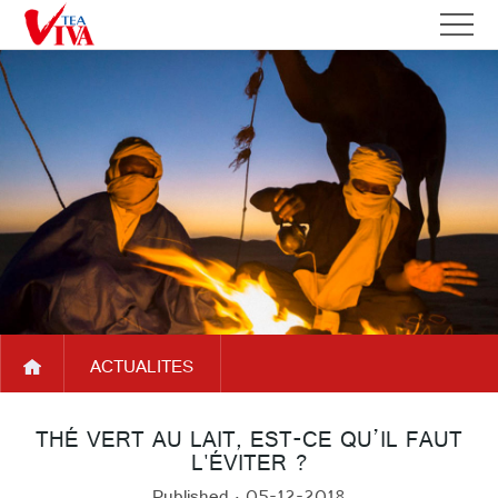
ACCUEIL
QUI
A
SOMMES
PARTENAIRES
PROPOS
NOUS
NOS
DE
DEVELOPPEMENTS
VIVATEA
ACTUALITES
PRODUITS
ACTUALITES
SERVICES
FAQ
THÉ VERT AU LAIT, EST-CE QU’IL FAUT
L'ÉVITER ?
NOUS