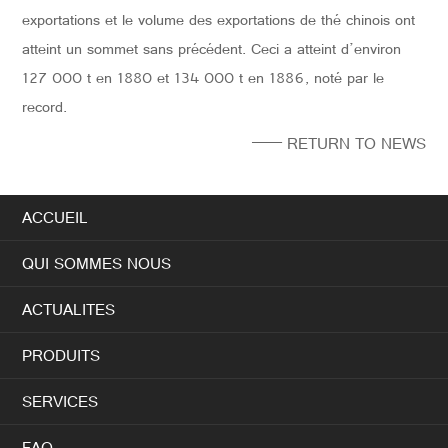
exportations et le volume des exportations de thé chinois ont
atteint un sommet sans précédent. Ceci a atteint d’environ
127 000 t en 1880 et 134 000 t en 1886, noté par le
record.
—— RETURN TO NEWS
ACCUEIL
QUI SOMMES NOUS
ACTUALITES
PRODUITS
SERVICES