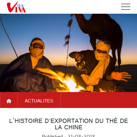
ACCUEIL
QUI
A
SOMMES
PARTENAIRES
PROPOS
NOUS
NOS
DE
DEVELOPPEMENTS
VIVATEA
ACTUALITES
PRODUITS
ACTUALITES
SERVICES
FAQ
L’HISTOIRE D'EXPORTATION DU THÉ DE
LA CHINE
NOUS